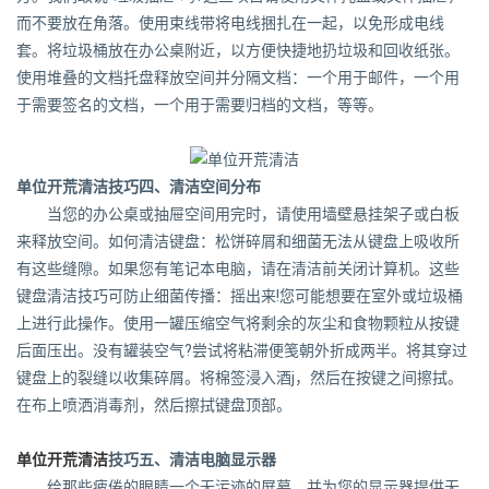
而不要放在角落。使用束线带将电线捆扎在一起，以免形成电线
套。将垃圾桶放在办公桌附近，以方便快捷地扔垃圾和回收纸张。
使用堆叠的文档托盘释放空间并分隔文档：一个用于邮件，一个用
于需要签名的文档，一个用于需要归档的文档，等等。
单位开荒清洁技巧四、清洁空间分布
当您的办公桌或抽屉空间用完时，请使用墙壁悬挂架子或白板
来释放空间。如何清洁键盘：松饼碎屑和细菌无法从键盘上吸收所
有这些缝隙。如果您有笔记本电脑，请在清洁前关闭计算机。这些
键盘清洁技巧可防止细菌传播：摇出来!您可能想要在室外或垃圾桶
上进行此操作。使用一罐压缩空气将剩余的灰尘和食物颗粒从按键
后面压出。没有罐装空气?尝试将粘滞便笺朝外折成两半。将其穿过
键盘上的裂缝以收集碎屑。将棉签浸入酒j，然后在按键之间擦拭。
在布上喷洒消毒剂，然后擦拭键盘顶部。
单位开荒清洁
技巧五、清洁电脑显示器
给那些疲倦的眼睛一个无污迹的屏幕，并为您的显示器提供无