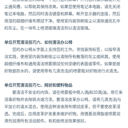
尘通风槽，以帮助其保持凉爽。如果您使用笔记本电脑，请先关闭
笔记本电脑，然后同时清洁键盘和屏幕。断开显示器的连接，然后
用湿的超细纤维布擦拭干净。使用室内装饰刷吸尘以清除通风孔中
的灰尘。在一块布上喷洒玻璃清洁剂以清洁玻璃。
单位开荒清洁技巧六、如何清洁办公椅
您的办公椅从字面上支持您的工作。寻找装饰标签，以指导清
洁实践，使用室内装饰刷吸尘以清除所有散落的灰尘或碎屑。使用
超细纤维布和通用清洁喷雾擦拭任何坚硬的表面或零件。如果垫层
织物是防水的，请使用带有几滴洗洁j的喷雾瓶对织物进行点清洗。
单位开荒清洁技巧七、网状和塑料物品
要清洁不安全的内饰，请在喷雾瓶中倒入酒j和20滴j油。用它来
消毒织物并去除斑点或污渍。要清洁皮革办公椅，请将几滴洗洁j与
半加仑的温水混合。使用这种溶液用布擦拭皮革，但不要使皮革浸
透。完成后，应用皮革护发素来维护织物。用锂基润滑脂或喷雾润
滑剂润滑所有活动部件。有机硅喷涂效果很好。