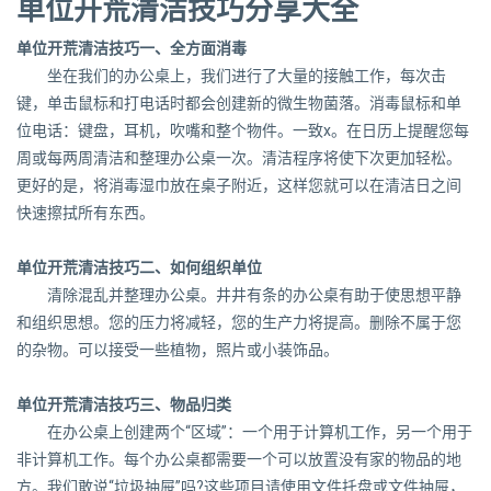
单位开荒清洁技巧分享大全
单位开荒清洁技巧一、全方面消毒
坐在我们的办公桌上，我们进行了大量的接触工作，每次击
键，单击鼠标和打电话时都会创建新的微生物菌落。消毒鼠标和单
位电话：键盘，耳机，吹嘴和整个物件。一致x。在日历上提醒您每
周或每两周清洁和整理办公桌一次。清洁程序将使下次更加轻松。
更好的是，将消毒湿巾放在桌子附近，这样您就可以在清洁日之间
快速擦拭所有东西。
单位开荒清洁技巧二、如何组织单位
清除混乱并整理办公桌。井井有条的办公桌有助于使思想平静
和组织思想。您的压力将减轻，您的生产力将提高。删除不属于您
的杂物。可以接受一些植物，照片或小装饰品。
单位开荒清洁技巧三、物品归类
在办公桌上创建两个“区域”：一个用于计算机工作，另一个用于
非计算机工作。每个办公桌都需要一个可以放置没有家的物品的地
方。我们敢说“垃圾抽屉”吗?这些项目请使用文件托盘或文件抽屉，